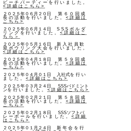
ビーチパーティー
を
行いました。
<詳細はこちら>
２０２５年０６月２０日
第６０回
成
長の活動
を
行いました。
<詳細は
こちら>
２０２５年０６月１４日
SSSボルダ
リングを行いました。
<詳細はこ
ちら＞
２０２５年０５月１６日
新入社員歓
迎ボウリング大会を行いました。
<詳細はこちら>
２０２５年０４月１８日
第５９回
成
長の活動
を
行いました。
<詳細は
こちら>
２０２５年０４月０１
日 入社式
を行い
ました。
<詳細はこちら>
２０２５年０３月２４日 SSSバドミント
ン
を
行いました。
<詳細はこちら>
２０２５年０２月２１日
第５８回
成
長の活動
を
行いました。
<詳細は
こちら>
２０２５年０２月１８日 SSSソフト
バ
レーボール
を
行いました。
<詳細
はこちら>
２０２５年０１月２４日
新年会
を
行