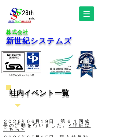
株式会社
新世紀システムズ
社内イベント一覧
２０２６年０６月１９日
第６４回
成
長の活動
を
行いました。
<詳細は
こちら>