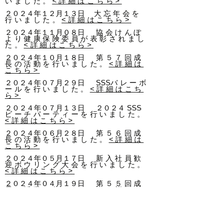
いました。
<詳細はこちら>
２０２４年１２月１３日
大忘年会
を
行いました。
<詳細はこちら>
２０２４年１１月０８日
協会けんぽ
より健康保険委員が表彰されまし
た
。
<詳細はこちら>
２０２４年１０月１８日
第５７回
成
長の活動
を
行いました。
<詳細は
こちら>
２０２４年０７月２９日 SSS
バレーボ
ール
を
行いました。
<詳細はこち
ら>
２０２４年０７月１３日
２０２４
SSS
ビーチパーティー
を
行いました。
<詳細はこちら>
２０２４年０６月２８日
第５６回
成
長の活動
を
行いました。
<詳細は
こちら>
２０２４年０５月１７日
新入社員歓
迎ボウリング大会を行いました。
<詳細はこちら>
２０２４年０４月１９日
第５５回
成
長の活動
を
行いました。
<詳細は
こちら>
２０２４
年０４月０１
日 入社式
を行い
ました。
<詳細はこちら>